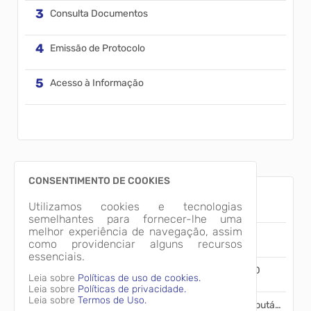
Consulta Documentos
Emissão de Protocolo
Acesso à Informação
CONSENTIMENTO DE COOKIES
Emissão do Recibo de Pagamento
Utilizamos cookies e tecnologias
semelhantes para fornecer-lhe uma
melhor experiência de navegação, assim
Emissão de Guias IPTU
como providenciar alguns recursos
essenciais.
Emissão da Certidão Negativa de Débitos - CND
Leia sobre
Políticas de uso de cookies.
Leia sobre
Políticas de privacidade.
Leia sobre
Termos de Uso.
Nota Fiscal de Serviço Eletrônica - Reforma Tributária