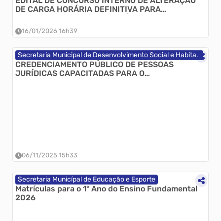
EDITAL DE CONCURSO INTERNO DE ALTERAÇÃO
DE CARGA HORÁRIA DEFINITIVA PARA
PROFESSORES VINCULADOS À SECRETARIA
MUNICIPAL DE EDUCAÇÃO DE ITAIÓPOLIS - Nº
16/01/2026 16h39
001/2026
Secretaria Municipal de Desenvolvimento Social e Habitação
CREDENCIAMENTO PÚBLICO DE PESSOAS
JURÍDICAS CAPACITADAS PARA O
DESENVOLVIMENTO DE PROJETOS DE
REGULARIZAÇÃO FUNDIÁRIA - EDITAL
N°001/2025
06/11/2025 15h33
Secretaria Municípal de Educação e Esporte
Matrículas para o 1º Ano do Ensino Fundamental 
2026