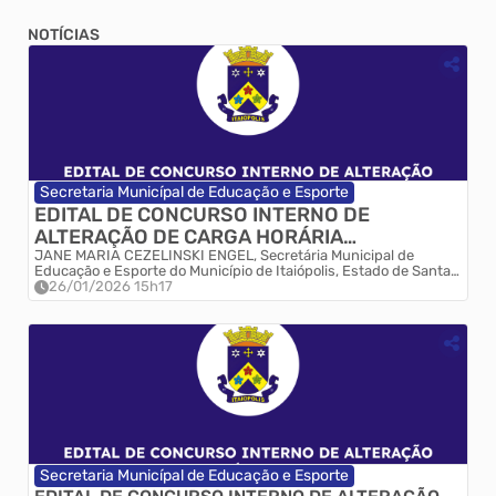
NOTÍCIAS
Secretaria Municípal de Educação e Esporte
EDITAL DE CONCURSO INTERNO DE
ALTERAÇÃO DE CARGA HORÁRIA
PROVISÓRIA PARA PROFESSORES
JANE MARIA CEZELINSKI ENGEL, Secretária Municipal de
Educação e Esporte do Município de Itaiópolis, Estado de Santa
VINCULADOS À SECRETARIA MUNICIPAL DE
Catarina, no uso de suas atribuições legais, torna público para
26/01/2026 15h17
EDUCAÇÃO DE ITAIÓPOLIS - Nº 001/2026
conhecimento dos Pro...
Secretaria Municípal de Educação e Esporte